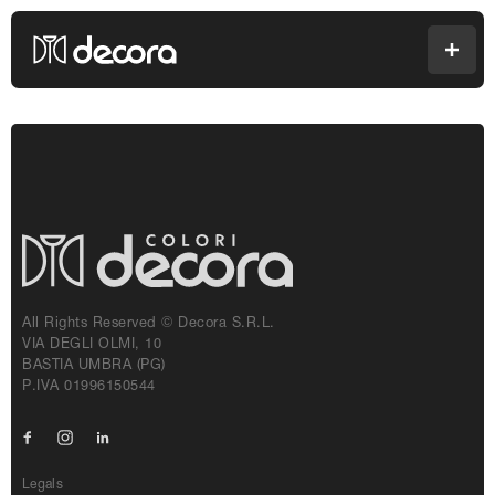
Colori Decora
Men
All Rights Reserved © Decora S.r.l.
VIA DEGLI OLMI, 10
BASTIA UMBRA (PG)
P.IVA 01996150544
Facebook
Instagram
Linkedin
Legals