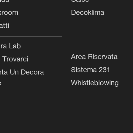
nda
Calce
sroom
Decoklima
tti
ra Lab
Area Riservata
 Trovarci
Sistema 231
nta Un Decora
e
Whistleblowing