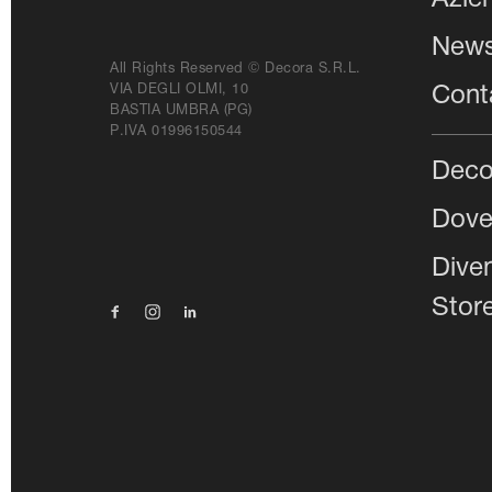
Azie
New
All Rights Reserved © Decora S.r.l.
VIA DEGLI OLMI, 10
Conta
BASTIA UMBRA (PG)
P.IVA 01996150544
Deco
Dove
Dive
Stor
Facebook
Instagram
Linkedin