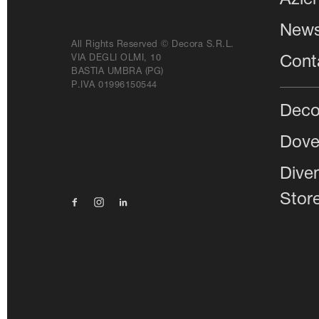
Azie
New
All Rights Reserved © Decora S.r.l.
VIA DEGLI OLMI, 10
Conta
BASTIA UMBRA (PG)
P.IVA 01996150544
Deco
Dove
Dive
Stor
Facebook
Instagram
Linkedin