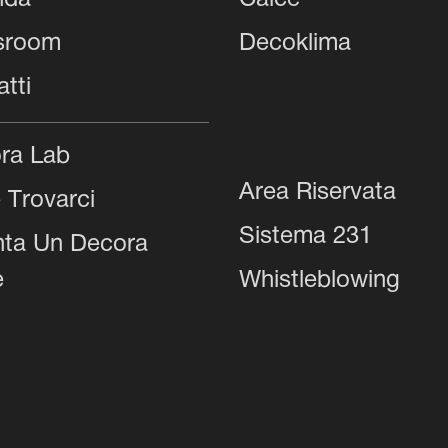
nda
Calce
sroom
Decoklima
tti
ra Lab
Area Riservata
 Trovarci
Sistema 231
nta Un Decora
e
Whistleblowing