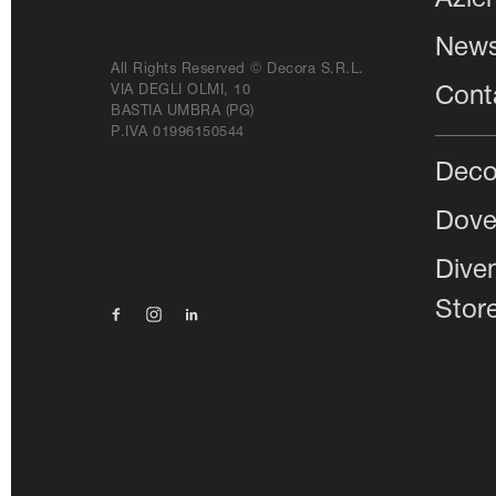
Azie
New
All Rights Reserved © Decora S.r.l.
VIA DEGLI OLMI, 10
Conta
BASTIA UMBRA (PG)
P.IVA 01996150544
Deco
Dove
Dive
Stor
Facebook
Instagram
Linkedin