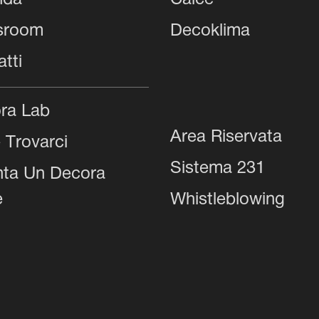
nda
Calce
sroom
Decoklima
tti
ra Lab
Area Riservata
 Trovarci
Sistema 231
nta Un Decora
e
Whistleblowing