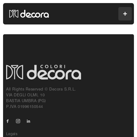
Colori Decora
Men
All Rights Reserved © Decora S.r.l.
VIA DEGLI OLMI, 10
BASTIA UMBRA (PG)
P.IVA 01996150544
Facebook
Instagram
Linkedin
Legals