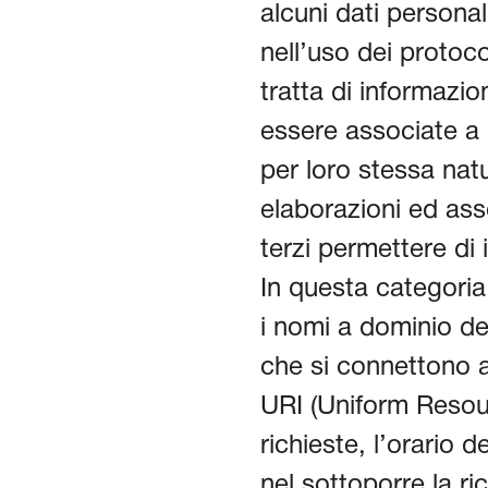
alcuni dati personal
nell’uso dei protoco
tratta di informazi
essere associate a i
per loro stessa nat
elaborazioni ed ass
terzi permettere di i
In questa categoria d
i nomi a dominio dei
che si connettono al 
URI (Uniform Resourc
richieste, l’orario d
nel sottoporre la ri