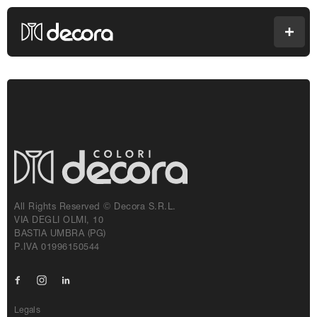
Colori Decora
Men
All Rights Reserved © Decora S.r.l.
VIA DEGLI OLMI, 10
BASTIA UMBRA (PG)
P.IVA 01996150544
Facebook
Instagram
Linkedin
Legals