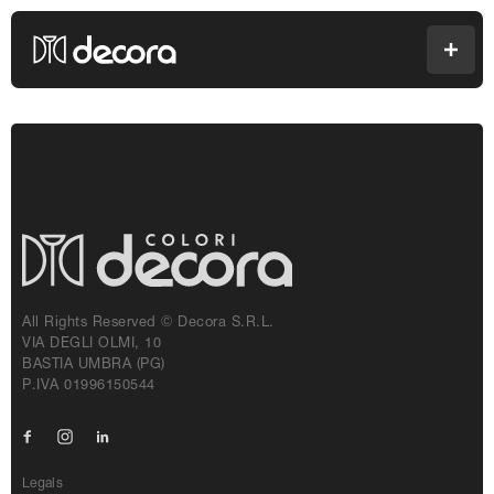
Colori Decora
Men
All Rights Reserved © Decora S.r.l.
VIA DEGLI OLMI, 10
BASTIA UMBRA (PG)
P.IVA 01996150544
Facebook
Instagram
Linkedin
Legals