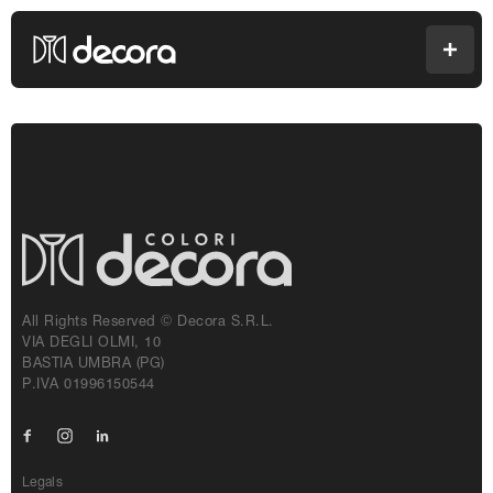
Colori Decora
Men
All Rights Reserved © Decora S.r.l.
VIA DEGLI OLMI, 10
BASTIA UMBRA (PG)
P.IVA 01996150544
Facebook
Instagram
Linkedin
Legals