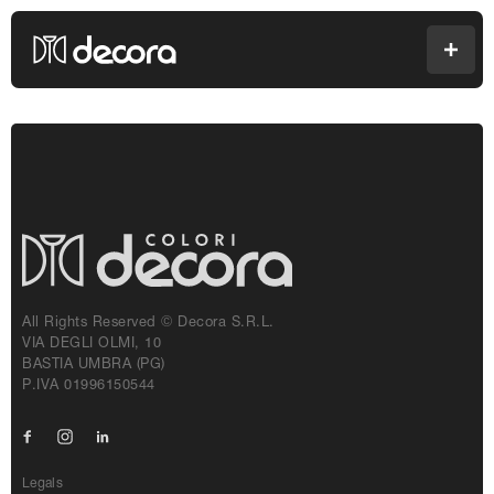
Colori Decora
Men
All Rights Reserved © Decora S.r.l.
VIA DEGLI OLMI, 10
BASTIA UMBRA (PG)
P.IVA 01996150544
Facebook
Instagram
Linkedin
Legals