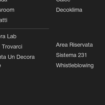
nda
Calce
sroom
Decoklima
tti
ra Lab
Area Riservata
 Trovarci
Sistema 231
nta Un Decora
e
Whistleblowing