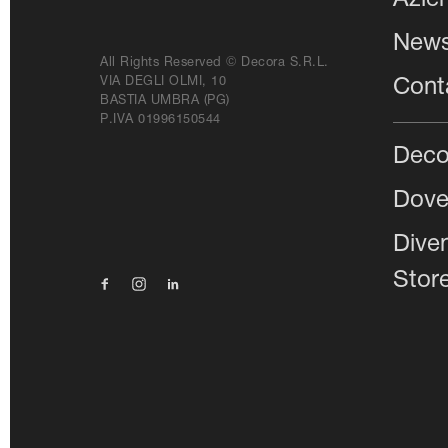
Azie
New
All Rights Reserved © Decora S.r.l.
VIA DEGLI OLMI, 10
Conta
BASTIA UMBRA (PG)
P.IVA 01996150544
Deco
Dove
Dive
Stor
Facebook
Instagram
Linkedin