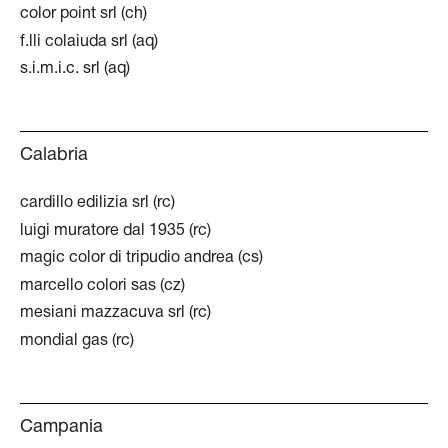
color point srl (ch)
f.lli colaiuda srl (aq)
s.i.m.i.c. srl (aq)
Calabria
cardillo edilizia srl (rc)
luigi muratore dal 1935 (rc)
magic color di tripudio andrea (cs)
marcello colori sas (cz)
mesiani mazzacuva srl (rc)
mondial gas (rc)
Campania