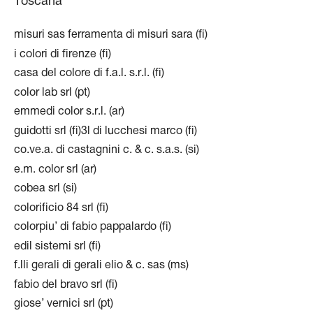
Toscana
misuri sas ferramenta di misuri sara (fi)
i colori di firenze (fi)
casa del colore di f.a.l. s.r.l. (fi)
color lab srl (pt)
emmedi color s.r.l. (ar)
guidotti srl (fi)3l di lucchesi marco (fi)
co.ve.a. di castagnini c. & c. s.a.s. (si)
e.m. color srl (ar)
cobea srl (si)
colorificio 84 srl (fi)
colorpiu’ di fabio pappalardo (fi)
edil sistemi srl (fi)
f.lli gerali di gerali elio & c. sas (ms)
fabio del bravo srl (fi)
giose’ vernici srl (pt)