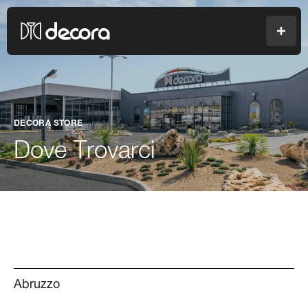
Colori Decora
Men
DECORA STORE
Dove Trovarci
Abruzzo