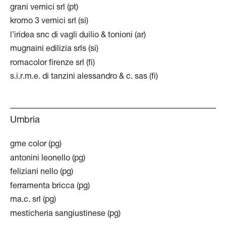
grani vernici srl (pt)
kromo 3 vernici srl (si)
l’iridea snc di vagli duilio & tonioni (ar)
mugnaini edilizia srls (si)
romacolor firenze srl (fi)
s.i.r.m.e. di tanzini alessandro & c. sas (fi)
Umbria
gme color (pg)
antonini leonello (pg)
feliziani nello (pg)
ferramenta bricca (pg)
ma.c. srl (pg)
mesticheria sangiustinese (pg)